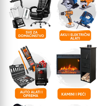
Televizori, audio i video oprema
Kompjuteri, hardware i
kancelarijska oprema
Telefoni
Mali kućni aparati
Bela tehnika
Uređenje kuće
Lepota i zdravlje
Konzole i gaming