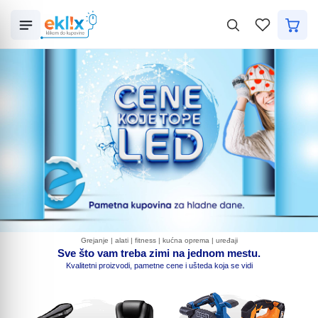
KATEGORIJE
Dvorište i bašta
Sport, razonoda i rekreacija
Bebe i deca
Grejanje | alati | fitness | kućna oprema | uređaji
Klime, grejanje i kvalitet vazduha
Sve što vam treba zimi na jednom mestu.
Kvalitetni proizvodi, pametne cene i ušteda koja se vidi
Uradi sam