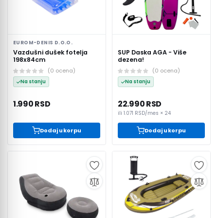
EUROM-DENIS D.O.O.
Vazdušni dušek fotelja
SUP Daska AGA - Više
198x84cm
dezena!
(
0
ocena
)
(
0
ocena
)
Na stanju
Na stanju
1.990 RSD
22.990 RSD
ili
1.071 RSD
/mes ×
24
Dodaj u korpu
Dodaj u korpu