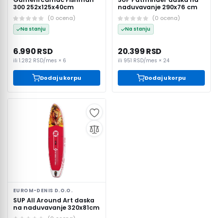
300 252x125x40cm
naduvavanje 290x76 cm
(
0
ocena
)
(
0
ocena
)
Na stanju
Na stanju
6.990 RSD
20.399 RSD
ili
1.282 RSD
/mes ×
6
ili
951 RSD
/mes ×
24
Dodaj u korpu
Dodaj u korpu
EUROM-DENIS D.O.O.
SUP All Around Art daska
na naduvavanje 320x81cm