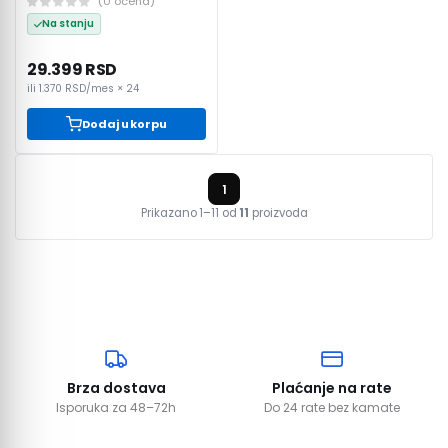
(
0
ocena
)
Na stanju
29.399 RSD
ili
1.370 RSD
/mes ×
24
Dodaj u korpu
1
Prikazano
1
–
11
od
11
proizvoda
Brza dostava
Plaćanje na rate
Isporuka za 48–72h
Do 24 rate bez kamate