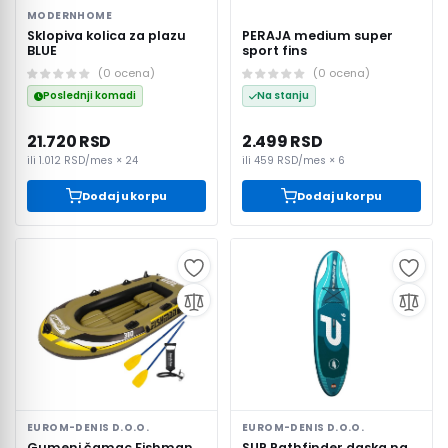
MODERNHOME
Sklopiva kolica za plazu
PERAJA medium super
BLUE
sport fins
(
0
ocena
)
(
0
ocena
)
Poslednji komadi
Na stanju
21.720 RSD
2.499 RSD
ili
1.012 RSD
/mes ×
24
ili
459 RSD
/mes ×
6
Dodaj u korpu
Dodaj u korpu
EUROM-DENIS D.O.O.
EUROM-DENIS D.O.O.
Gumeni čamac Fishman
SUP Pathfinder daska na