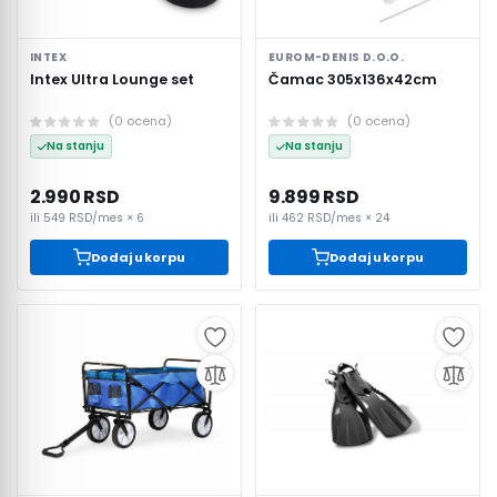
INTEX
EUROM-DENIS D.O.O.
Intex Ultra Lounge set
Čamac 305x136x42cm
(
0
ocena
)
(
0
ocena
)
Na stanju
Na stanju
2.990 RSD
9.899 RSD
ili
549 RSD
/mes ×
6
ili
462 RSD
/mes ×
24
Dodaj u korpu
Dodaj u korpu