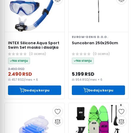
Televizori, audio i video oprema
Kompjuteri, hardware i
kancelarijska oprema
Telefoni
EUROM-DENIS D.O.O.
INTEX Silicone Aqua Sport
Suncobran 250x250cm
Mali kućni aparati
Swim Set maska i disaljka
(
0
ocena
)
(
0
ocena
)
Na stanju
Na stanju
Bela tehnika
3.490 RSD
2.490 RSD
5.199 RSD
Uređenje kuće
ili
457 RSD
/mes ×
6
ili
954 RSD
/mes ×
6
Dodaj u korpu
Dodaj u korpu
Lepota i zdravlje
Konzole i gaming